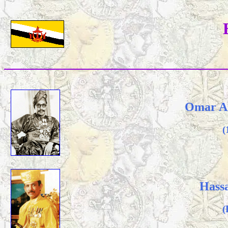
Omar Al
(
Hassa
(